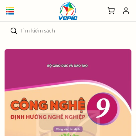
Skip
to
content
Tìm
kiếm: