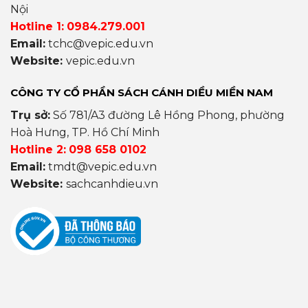
Nội
Hotline 1:
0984.279.001
Email:
tchc@vepic.edu.vn
Website:
vepic.edu.vn
CÔNG TY CỔ PHẦN SÁCH CÁNH DIỀU MIỀN NAM
Trụ sở:
Số 781/A3 đường Lê Hồng Phong, phường
Hoà Hưng, TP. Hồ Chí Minh
Hotline 2:
098 658 0102
Email:
tmdt@vepic.edu.vn
Website:
sachcanhdieu.vn