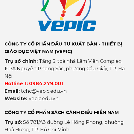
CÔNG TY CỔ PHẦN ĐẦU TƯ XUẤT BẢN - THIẾT BỊ
GIÁO DỤC VIỆT NAM (VEPIC)
Trụ sở chính:
Tầng 5, toà nhà Lâm Viên Complex,
107A Nguyễn Phong Sắc, phường Cầu Giấy, TP. Hà
Nội
Hotline 1:
0984.279.001
Email:
tchc@vepic.edu.vn
Website:
vepic.edu.vn
CÔNG TY CỔ PHẦN SÁCH CÁNH DIỀU MIỀN NAM
Trụ sở:
Số 781/A3 đường Lê Hồng Phong, phường
Hoà Hưng, TP. Hồ Chí Minh