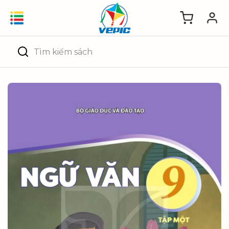
Skip
to
content
Tìm
kiếm: