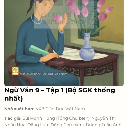
Ngữ Văn 9 – Tập 1 (Bộ SGK thống
nhất)
Nhà xuất bản
: NXB Giáo Dục Việt Nam
Tác giả
: Bùi Mạnh Hùng (Tổng Chủ biên), Nguyễn Thị
Ngân Hoa, Đặng Lưu (Đồng Chủ biên), Dương Tuấn Anh,