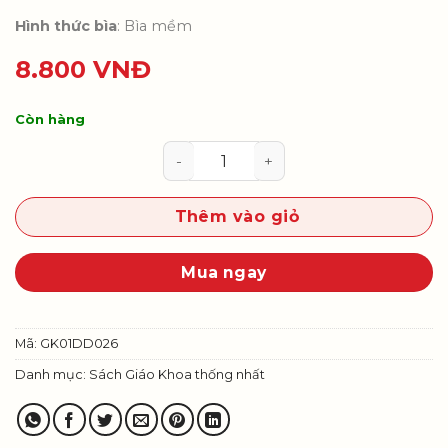
Hình thức bìa
: Bìa mềm
8.800
VNĐ
Còn hàng
Đạo Đức 1 (Bộ SGK thống nhất) s
Thêm vào giỏ
Mua ngay
Mã:
GK01DD026
Danh mục:
Sách Giáo Khoa thống nhất