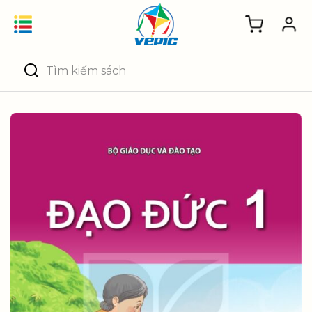
Skip
to
content
Tìm
kiếm: