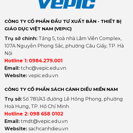
CÔNG TY CỔ PHẦN ĐẦU TƯ XUẤT BẢN - THIẾT BỊ
GIÁO DỤC VIỆT NAM (VEPIC)
Trụ sở chính:
Tầng 5, toà nhà Lâm Viên Complex,
107A Nguyễn Phong Sắc, phường Cầu Giấy, TP. Hà
Nội
Hotline 1:
0984.279.001
Email:
tchc@vepic.edu.vn
Website:
vepic.edu.vn
CÔNG TY CỔ PHẦN SÁCH CÁNH DIỀU MIỀN NAM
Trụ sở:
Số 781/A3 đường Lê Hồng Phong, phường
Hoà Hưng, TP. Hồ Chí Minh
Hotline 2:
098 658 0102
Email:
tmdt@vepic.edu.vn
Website:
sachcanhdieu.vn