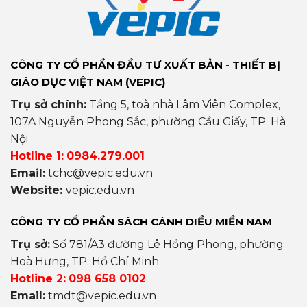
CÔNG TY CỔ PHẦN ĐẦU TƯ XUẤT BẢN - THIẾT BỊ
GIÁO DỤC VIỆT NAM (VEPIC)
Trụ sở chính:
Tầng 5, toà nhà Lâm Viên Complex,
107A Nguyễn Phong Sắc, phường Cầu Giấy, TP. Hà
Nội
Hotline 1:
0984.279.001
Email:
tchc@vepic.edu.vn
Website:
vepic.edu.vn
CÔNG TY CỔ PHẦN SÁCH CÁNH DIỀU MIỀN NAM
Trụ sở:
Số 781/A3 đường Lê Hồng Phong, phường
Hoà Hưng, TP. Hồ Chí Minh
Hotline 2:
098 658 0102
Email:
tmdt@vepic.edu.vn