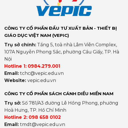
CÔNG TY CỔ PHẦN ĐẦU TƯ XUẤT BẢN - THIẾT BỊ
GIÁO DỤC VIỆT NAM (VEPIC)
Trụ sở chính:
Tầng 5, toà nhà Lâm Viên Complex,
107A Nguyễn Phong Sắc, phường Cầu Giấy, TP. Hà
Nội
Hotline 1:
0984.279.001
Email:
tchc@vepic.edu.vn
Website:
vepic.edu.vn
CÔNG TY CỔ PHẦN SÁCH CÁNH DIỀU MIỀN NAM
Trụ sở:
Số 781/A3 đường Lê Hồng Phong, phường
Hoà Hưng, TP. Hồ Chí Minh
Hotline 2:
098 658 0102
Email:
tmdt@vepic.edu.vn