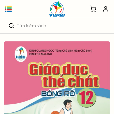
Skip
to
content
Tìm
kiếm: