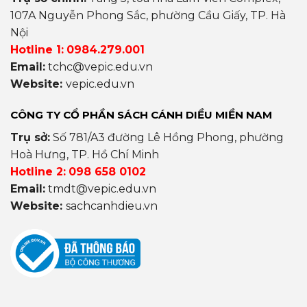
107A Nguyễn Phong Sắc, phường Cầu Giấy, TP. Hà
Nội
Hotline 1:
0984.279.001
Email:
tchc@vepic.edu.vn
Website:
vepic.edu.vn
CÔNG TY CỔ PHẦN SÁCH CÁNH DIỀU MIỀN NAM
Trụ sở:
Số 781/A3 đường Lê Hồng Phong, phường
Hoà Hưng, TP. Hồ Chí Minh
Hotline 2:
098 658 0102
Email:
tmdt@vepic.edu.vn
Website:
sachcanhdieu.vn