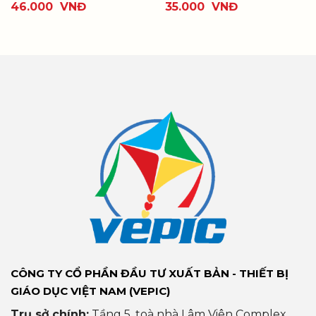
46.000
VNĐ
35.000
VNĐ
CÔNG TY CỔ PHẦN ĐẦU TƯ XUẤT BẢN - THIẾT BỊ
GIÁO DỤC VIỆT NAM (VEPIC)
Trụ sở chính:
Tầng 5, toà nhà Lâm Viên Complex,