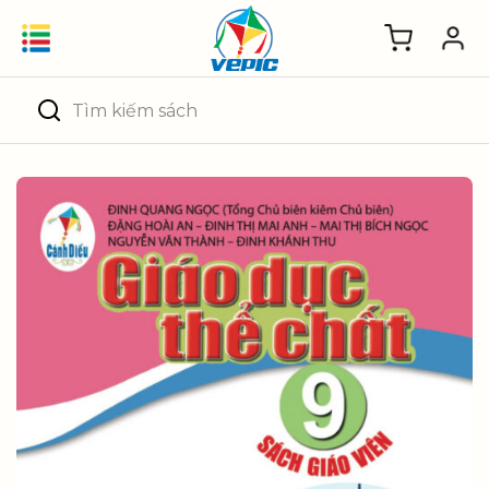
Skip
to
content
Tìm
kiếm: