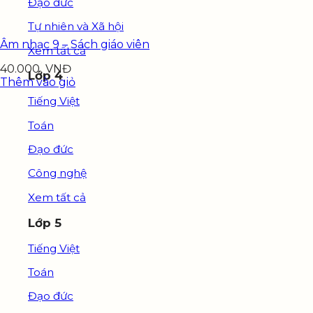
Đạo đức
Tự nhiên và Xã hội
Âm nhạc 9 – Sách giáo viên
Xem tất cả
40.000
VNĐ
Lớp 4
Thêm vào giỏ
Tiếng Việt
Toán
Đạo đức
Công nghệ
Xem tất cả
Lớp 5
Tiếng Việt
Toán
Đạo đức