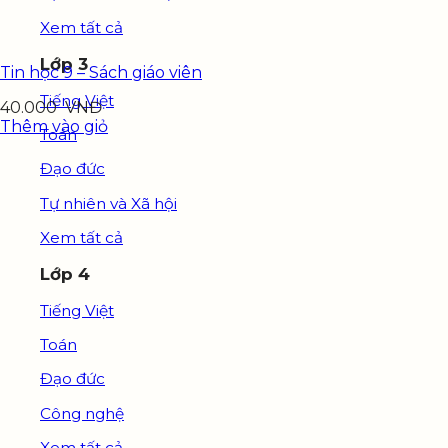
Xem tất cả
Lớp 3
Tin học 9 – Sách giáo viên
Tiếng Việt
40.000
VNĐ
Thêm vào giỏ
Toán
Đạo đức
Tự nhiên và Xã hội
Xem tất cả
Lớp 4
Tiếng Việt
Toán
Đạo đức
Công nghệ
Xem tất cả