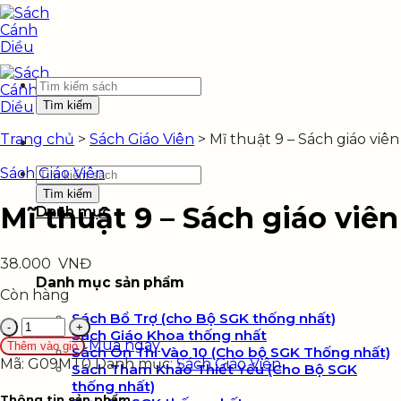
Skip
to
content
Tìm
kiếm:
Trang chủ
>
Sách Giáo Viên
>
Mĩ thuật 9 – Sách giáo viên
Sách Giáo Viên
Tìm
kiếm:
Mĩ thuật 9 – Sách giáo viên
Danh mục
38.000
VNĐ
Danh mục sản phẩm
Còn hàng
Sách Bổ Trợ (cho Bộ SGK thống nhất)
Mĩ
Sách Giáo Khoa thống nhất
thuật
Mua ngay
Thêm vào giỏ
Sách Ôn Thi Vào 10 (Cho bộ SGK Thống nhất)
9
Mã:
G09MT0
Danh mục:
Sách Giáo Viên
Sách Tham Khảo Thiết Yếu (Cho Bộ SGK
-
thống nhất)
Sách
Thông tin sản phẩm