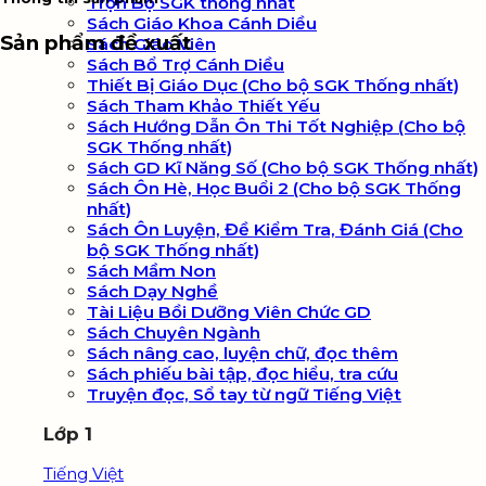
Trọn Bộ SGK thống nhất
giáo
Sách Giáo Khoa Cánh Diều
viên
Sản phẩm đề xuất
Sách Giáo Viên
số
Sách Bổ Trợ Cánh Diều
lượng
Thiết Bị Giáo Dục (Cho bộ SGK Thống nhất)
Sách Tham Khảo Thiết Yếu
Sách Hướng Dẫn Ôn Thi Tốt Nghiệp (Cho bộ
SGK Thống nhất)
Sách GD Kĩ Năng Số (Cho bộ SGK Thống nhất)
Sách Ôn Hè, Học Buổi 2 (Cho bộ SGK Thống
nhất)
Sách Ôn Luyện, Đề Kiểm Tra, Đánh Giá (Cho
bộ SGK Thống nhất)
Sách Mầm Non
Sách Dạy Nghề
Tài Liệu Bồi Dưỡng Viên Chức GD
Sách Chuyên Ngành
Sách nâng cao, luyện chữ, đọc thêm
Sách phiếu bài tập, đọc hiểu, tra cứu
Truyện đọc, Sổ tay từ ngữ Tiếng Việt
Lớp 1
Tiếng Việt