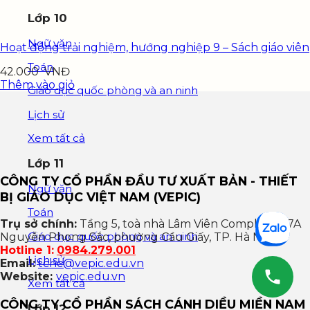
Lớp 10
Ngữ văn
Hoạt động trải nghiệm, hướng nghiệp 9 – Sách giáo viên
Toán
42.000
VNĐ
Thêm vào giỏ
Giáo dục quốc phòng và an ninh
Lịch sử
Xem tất cả
Lớp 11
CÔNG TY CỔ PHẦN ĐẦU TƯ XUẤT BẢN - THIẾT
Ngữ văn
BỊ GIÁO DỤC VIỆT NAM (VEPIC)
Toán
Trụ sở chính:
Tầng 5, toà nhà Lâm Viên Complex, 107A
Giáo dục quốc phòng và an ninh
Nguyễn Phong Sắc, phường Cầu Giấy, TP. Hà Nội
Hotline 1:
0984.279.001
Lịch sử
Email:
tchc@vepic.edu.vn
Website:
vepic.edu.vn
Xem tất cả
CÔNG TY CỔ PHẦN SÁCH CÁNH DIỀU MIỀN NAM
Lớp 12