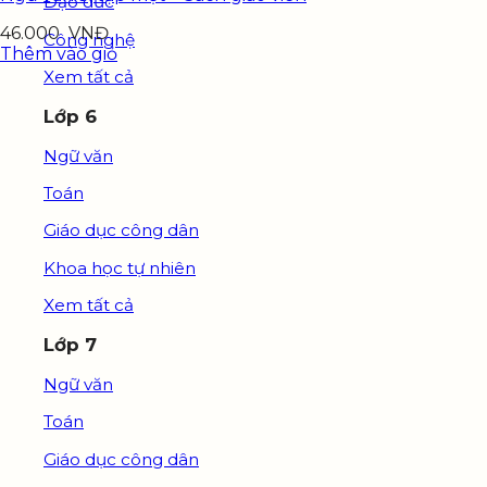
Đạo đức
46.000
VNĐ
Công nghệ
Thêm vào giỏ
Xem tất cả
Lớp 6
Ngữ văn
Toán
Giáo dục công dân
Khoa học tự nhiên
Xem tất cả
Lớp 7
Ngữ văn
Toán
Giáo dục công dân