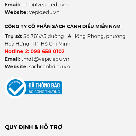
Email:
tchc@vepic.edu.vn
Website:
vepic.edu.vn
CÔNG TY CỔ PHẦN SÁCH CÁNH DIỀU MIỀN NAM
Trụ sở:
Số 781/A3 đường Lê Hồng Phong, phường
Hoà Hưng, TP. Hồ Chí Minh
Hotline 2:
098 658 0102
Email:
tmdt@vepic.edu.vn
Website:
sachcanhdieu.vn
QUY ĐỊNH & HỖ TRỢ