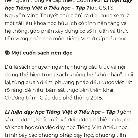
nên quan trọng và cấp thiết. Cuốn sách
Lí luận dạy
học Tiếng Việt ở Tiểu học – Tập 1
(do GS.TS
Nguyễn Minh Thuyết chủ biên) ra đời, được xem là
một tài liệu khoa học hữu ích có tính nền tảng và
hệ thống, góp phần xây dựng cơ sở lí luận và thực
tiễn vững chắc cho môn Tiếng Việt ở cấp tiểu học.
📚
Một cuốn sách nên đọc
Dù là sách chuyên ngành, nhưng cấu trúc và nội
dung thể hiện trong sách không hề “khó nhằn”. Trái
lại, từng quan điểm, phương pháp đều được viết rất
rõ ràng, dễ hiểu, bám sát thực tiễn triển khai
Chương trình Giáo dục phổ thông 2018.
Lí luận dạy học Tiếng Việt ở Tiểu học – Tập 1
gồm
sáu chương, khái quát về đối tượng nghiên cứu, cơ
sở khoa học của việc dạy học Tiếng Việt ở tiểu học,
trình bày các phương pháp dạy học, phương tiện