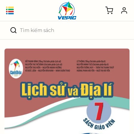
Skip
to
content
Tìm
kiếm: