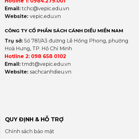
Hotline 1:
0984.279.001
Email:
tchc@vepic.edu.vn
Website:
vepic.edu.vn
CÔNG TY CỔ PHẦN SÁCH CÁNH DIỀU MIỀN NAM
Trụ sở:
Số 781/A3 đường Lê Hồng Phong, phường
Hoà Hưng, TP. Hồ Chí Minh
Hotline 2:
098 658 0102
Email:
tmdt@vepic.edu.vn
Website:
sachcanhdieu.vn
QUY ĐỊNH & HỖ TRỢ
Chính sách bảo mật