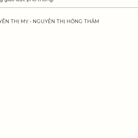
UYỄN THỊ MỴ - NGUYỄN THỊ HỒNG THẮM