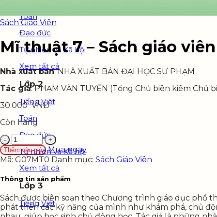
Toán
Sách Giáo Viên
Đạo đức
Mĩ thuật 7 – Sách giáo viên
Tự nhiên và Xã hội
Xem tất cả
Nhà xuất bản
: NHÀ XUẤT BẢN ĐẠI HỌC SƯ PHẠM
Lớp 2
Tác giả
: PHẠM VĂN TUYẾN (Tổng Chủ biên kiêm Ch
Tiếng Việt
30.000
VNĐ
Toán
Còn hàng
Đạo đức
Mĩ
thuật
Mua ngay
Thêm vào giỏ
Tự nhiên và Xã hội
7
Mã:
G07MT0
Danh mục:
Sách Giáo Viên
-
Xem tất cả
Sách
Thông tin sản phẩm
giáo
Lớp 3
viên
Sách được biên soạn theo Chương trình giáo dục phổ th
số
Tiếng Việt
phát triển các kỹ năng của mình như khám phá, chủ động
lượng
nhau, giúp học sinh chủ động học. Tác giả là những nh