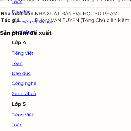
Toán
Đạo đức
Nhà xuất bản
NHÀ XUẤT BẢN ĐẠI HỌC SƯ PHẠM
Tác giả
PHẠM VĂN TUYẾN (Tổng Chủ biên kiê
Tự nhiên và Xã hội
Xem tất cả
Sản phẩm đề xuất
Lớp 4
Tiếng Việt
Toán
Đạo đức
Công nghệ
Xem tất cả
Lớp 5
Tiếng Việt
Toán