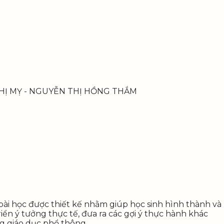
THỊ MỴ - NGUYỄN THỊ HỒNG THẮM
bài học được thiết kế nhằm giúp học sinh hình thành và
iển ý tưởng thực tế, đưa ra các gợi ý thực hành khác
ng giáo dục phổ thông.