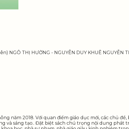
ủ biên) NGÔ THỊ HƯỜNG - NGUYỄN DUY KHUÊ NGUYỄN 
ông năm 2018. Với quan điểm giáo dục mới, các chủ đề, 
 và sáng tạo.. Đặt biệt sách chú trọng nội dung phát tr
à khoa học, nhà sư phạm, nhà giáo giàu kinh nghiệm tro