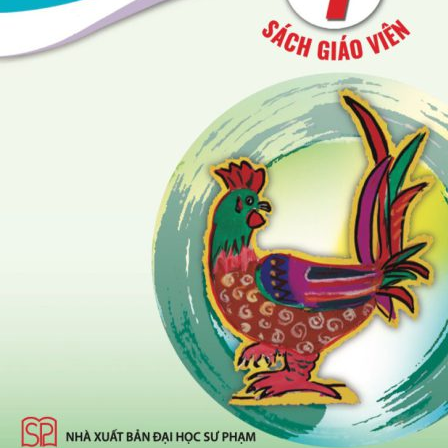
Sách Giáo Khoa thống nhất
Sách Ôn Thi Vào 10 (Cho bộ SGK Thống nhất)
Sách Tham Khảo Thiết Yếu (Cho Bộ SGK thống
Trọn Bộ SGK thống nhất
Sách Giáo Khoa Cánh Diều
Sách Giáo Viên
Sách Bổ Trợ Cánh Diều
Thiết Bị Giáo Dục (Cho bộ SGK Thống nhất)
Sách Tham Khảo Thiết Yếu
Sách Hướng Dẫn Ôn Thi Tốt Nghiệp (Cho bộ S
Sách GD Kĩ Năng Số (Cho bộ SGK Thống nhất)
Sách Ôn Hè, Học Buổi 2 (Cho bộ SGK Thống nh
Sách Ôn Luyện, Đề Kiểm Tra, Đánh Giá (Cho b
Sách Mầm Non
Sách Dạy Nghề
Tài Liệu Bồi Dưỡng Viên Chức GD
Sách Chuyên Ngành
Sách nâng cao, luyện chữ, đọc thêm
Sách phiếu bài tập, đọc hiểu, tra cứu
Truyện đọc, Sổ tay từ ngữ Tiếng Việt
Lớp 1
Tiếng Việt