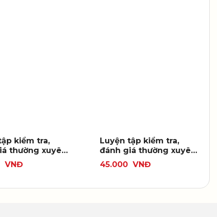
ập kiểm tra,
Luyện tập kiểm tra,
iá thường xuyên
đánh giá thường xuyên
 kì Lịch sử 11
và định kì Địa lí 11
0
VNĐ
45.000
VNĐ