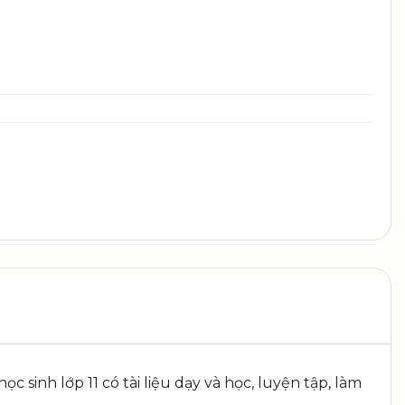
kinh tế và pháp luật 11 số lượng
 sinh lớp 11 có tài liệu dạy và học, luyện tập, làm