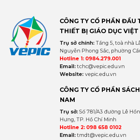
CÔNG TY CỔ PHẦN ĐẦU T
THIẾT BỊ GIÁO DỤC VIỆT
Trụ sở chính:
Tầng 5, toà nhà L
Nguyễn Phong Sắc, phường Cầu 
Hotline 1:
0984.279.001
Email:
tchc@vepic.edu.vn
Website:
vepic.edu.vn
CÔNG TY CỔ PHẦN SÁCH
NAM
Trụ sở:
Số 781/A3 đường Lê Hồ
Hưng, TP. Hồ Chí Minh
Hotline 2:
098 658 0102
Email:
tmdt@vepic.edu.vn