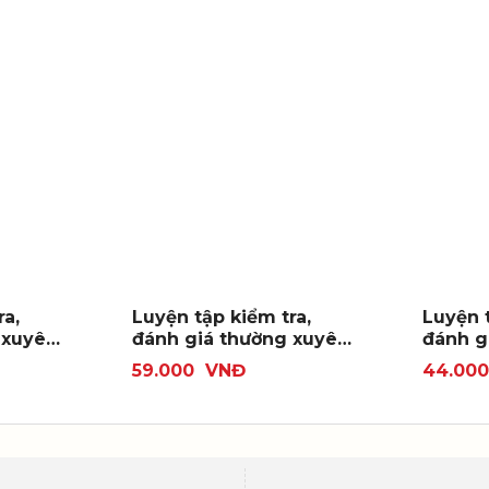
ra,
Luyện tập kiểm tra,
Luyện t
 xuyên
đánh giá thường xuyên
đánh g
n 11
và định kì Toán 11
và định
59.000
VNĐ
44.00