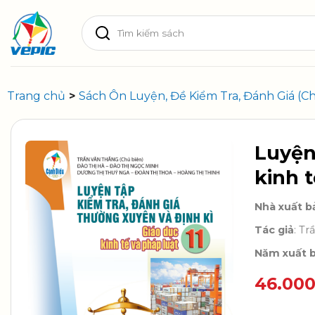
Skip
Tìm
to
kiếm:
content
Trang chủ
>
Sách Ôn Luyện, Đề Kiểm Tra, Đánh Giá (C
Luyện
kinh t
Nhà xuất b
Tác giả
: T
Năm xuất 
46.00