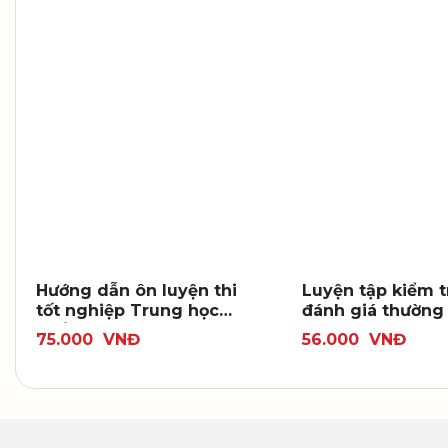
Hướng dẫn ôn luyện thi
Luyện tập kiểm t
tốt nghiệp Trung học
đánh giá thường
phổ thông và thi đánh
và định kì Ngữ vă
75.000
VNĐ
56.000
VNĐ
giá năng lực tuyển sinh
đại học môn Ngữ văn
(từ năm 2025)