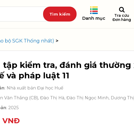
Tra cứu
Danh mục
Đơn hàng
ho bộ SGK Thống nhất)
>
 tập kiểm tra, đánh giá thường 
ế và pháp luật 11
ản
: Nhà xuất bản Đại học Huế
rần Văn Thắng (CB), Đào Thị Hà, Đào Thị Ngọc Minh, Dương Th
bản
: 2025
0
VNĐ