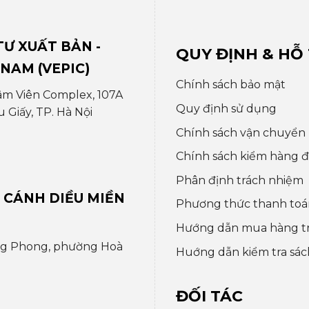
Ư XUẤT BẢN -
QUY ĐỊNH & HỖ
 NAM (VEPIC)
Chính sách bảo mật
âm Viên Complex, 107A
Quy định sử dụng
Giấy, TP. Hà Nội
Chính sách vận chuyển
Chính sách kiểm hàng đổ
Phân định trách nhiệm
 CÁNH DIỀU MIỀN
Phương thức thanh toá
Hướng dẫn mua hàng t
ng Phong, phường Hoà
Huớng dẫn kiểm tra sác
ĐỐI TÁC