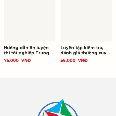
Hướng dẫn ôn luyện
Luyện tập kiểm tra,
thi tốt nghiệp Trung
đánh giá thường xuyên
học phổ thông và thi
và định kì Ngữ văn 11
75.000
VNĐ
56.000
VNĐ
đánh giá năng lực
tuyển sinh đại học
môn Ngữ văn (từ năm
2025)