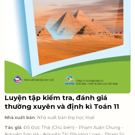
Luyện tập kiểm tra, đánh giá
thường xuyên và định kì Toán 11
Nhà xuất bản
: Nhà xuất bản Đại học Huế
Tác giả
: Đỗ Đức Thái (Chủ biên) - Phạm Xuân Chung -
Nguyễn Sơn Hà - Nguyễn Thị Phương Loan - Phạm Sỹ