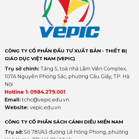
CÔNG TY CỔ PHẦN ĐẦU TƯ XUẤT BẢN - THIẾT BỊ
GIÁO DỤC VIỆT NAM (VEPIC)
Trụ sở chính:
Tầng 5, toà nhà Lâm Viên Complex,
107A Nguyễn Phong Sắc, phường Cầu Giấy, TP. Hà
Nội
Hotline 1:
0984.279.001
Email:
tchc@vepic.edu.vn
Website:
vepic.edu.vn
CÔNG TY CỔ PHẦN SÁCH CÁNH DIỀU MIỀN NAM
Trụ sở:
Số 781/A3 đường Lê Hồng Phong, phường