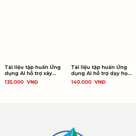
Tài liệu tập huấn Ứng
Tài liệu tập huấn Ứng
dụng AI hỗ trợ xây
dụng AI hỗ trợ dạy học
dựng kế hoạch giáo
các môn học theo
135.000
VNĐ
140.000
VNĐ
dục nhà trường thực
Chương trình giáo dục
hiện Chương trình giáo
phổ thông 2018 cấp
dục phổ thông 2018
trung học phổ thông
cấp trung học phổ
thông