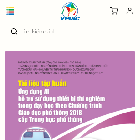
Skip
to
content
Tìm
kiếm: