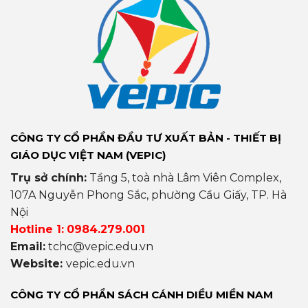
CÔNG TY CỔ PHẦN ĐẦU TƯ XUẤT BẢN - THIẾT BỊ
GIÁO DỤC VIỆT NAM (VEPIC)
Trụ sở chính:
Tầng 5, toà nhà Lâm Viên Complex,
107A Nguyễn Phong Sắc, phường Cầu Giấy, TP. Hà
Nội
Hotline 1:
0984.279.001
Email:
tchc@vepic.edu.vn
Website:
vepic.edu.vn
CÔNG TY CỔ PHẦN SÁCH CÁNH DIỀU MIỀN NAM