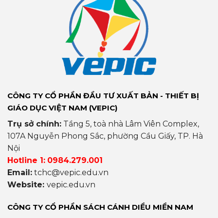
CÔNG TY CỔ PHẦN ĐẦU TƯ XUẤT BẢN - THIẾT BỊ
GIÁO DỤC VIỆT NAM (VEPIC)
Trụ sở chính:
Tầng 5, toà nhà Lâm Viên Complex,
107A Nguyễn Phong Sắc, phường Cầu Giấy, TP. Hà
Nội
Hotline 1:
0984.279.001
Email:
tchc@vepic.edu.vn
Website:
vepic.edu.vn
CÔNG TY CỔ PHẦN SÁCH CÁNH DIỀU MIỀN NAM