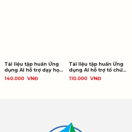
Tài liệu tập huấn Ứng
Tài liệu tập huấn Ứng
dụng AI hỗ trợ dạy học
dụng AI hỗ trợ tổ chức
các môn học theo
dạy học Hoạt động trải
140.000
VNĐ
110.000
VNĐ
Chương trình giáo dục
nghiệm, hướng nghiệp
phổ thông 2018 cấp
theo Chương trình
trung học phổ thông
Giáo dục phổ thông
2018 cấp Trung học
phổ thông