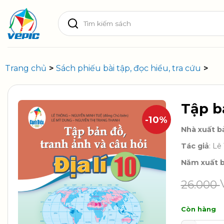
Skip
Tìm
to
kiếm:
content
Trang chủ
>
Sách phiếu bài tập, đọc hiểu, tra cứu
>
Tập bả
-10%
Nhà xuất b
Tác giả
: L
Năm xuất 
26.000
Còn hàng