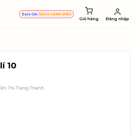
Zalo OA:
SÁCH CÁNH DIỀU
Giỏ hàng
Đăng nhập
í 10
yễn Thị Trang Thanh