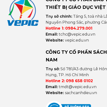
THIẾT BỊ GIÁO DỤC VIỆT
Trụ sở chính:
Tầng 5, toà nhà L
Nguyễn Phong Sắc, phường Cầu 
Hotline 1:
0984.279.001
Email:
tchc@vepic.edu.vn
Website:
vepic.edu.vn
CÔNG TY CỔ PHẦN SÁCH
NAM
Trụ sở:
Số 781/A3 đường Lê Hồ
Hưng, TP. Hồ Chí Minh
Hotline 2:
098 658 0102
Email:
tmdt@vepic.edu.vn
Website:
sachcanhdieu.vn