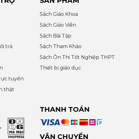
 TRỢ
SẢN PHẨM
Sách Giáo Khoa
Sách Giáo Viên
Sách Bài Tập
i trả
Sách Tham Khảo
Sách Ôn Thi Tốt Nghiệp THPT
n
Thiết bị giáo dục
rực tuyến
h thật
THANH TOÁN
VẬN CHUYỂN