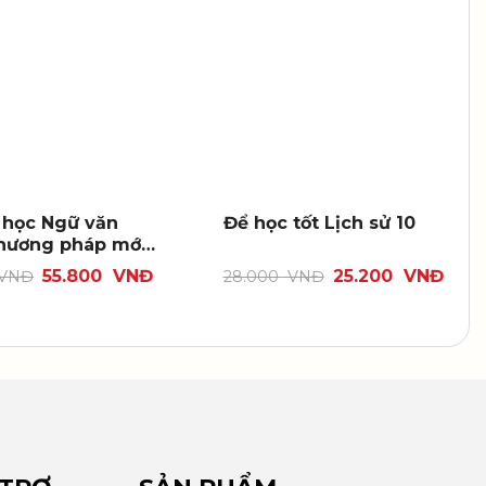
 học Ngữ văn
Để học tốt Lịch sử 10
hương pháp mới
 tập một
55.800
VNĐ
25.200
VNĐ
VNĐ
28.000
VNĐ