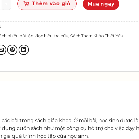
, tranh ảnh và câu hỏi Địa lí 10 số lượng
Thêm vào giỏ
Mua ngay
9
ách phiếu bài tập, đọc hiểu, tra cứu
,
Sách Tham Khảo Thiết Yếu
c bài trong sách giáo khoa. Ở mỗi bài, học sinh được làm 
sử dụng cuốn sách như một công cụ hỗ trợ cho việc dạy h
 giá quá trình học tập của học sinh.