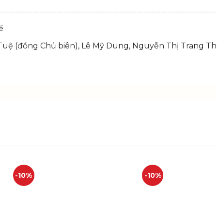
ế
uệ (đồng Chủ biên), Lê Mỹ Dung, Nguyễn Thị Trang T
-10%
-10%