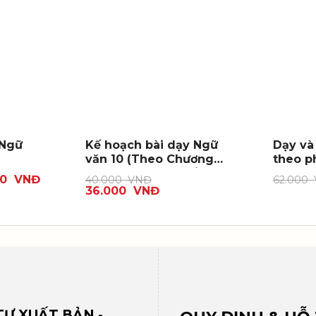
 Ngữ
Kế hoạch bài dạy Ngữ
Dạy và
văn 10 (Theo Chương
theo p
trình Giáo dục phổ
lớp 10,
00
VNĐ
40.000
VNĐ
62.000
thông môn Ngữ văn
36.000
VNĐ
2018), tập một
Ư XUẤT BẢN -