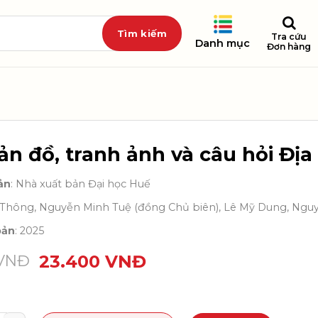
Tra cứu
Danh mục
Đơn hàng
n đồ, tranh ảnh và câu hỏi Địa l
ản
: Nhà xuất bản Đại học Huế
ê Thông, Nguyễn Minh Tuệ (đồng Chủ biên), Lê Mỹ Dung, Ngu
bản
: 2025
VNĐ
23.400
VNĐ