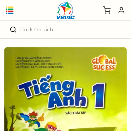
Skip
to
content
Tìm
kiếm: