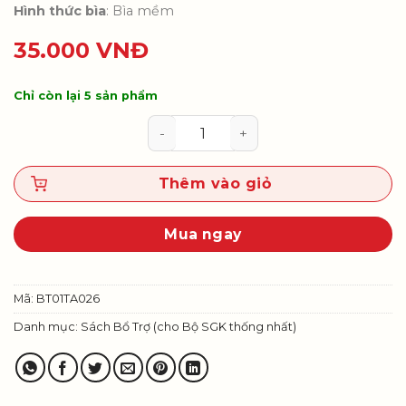
Hình thức bìa
: Bìa mềm
35.000
VNĐ
Chỉ còn lại 5 sản phẩm
Tiếng Anh 1 – Sách bài tập số lượ
Thêm vào giỏ
Mua ngay
Mã:
BT01TA026
Danh mục:
Sách Bổ Trợ (cho Bộ SGK thống nhất)