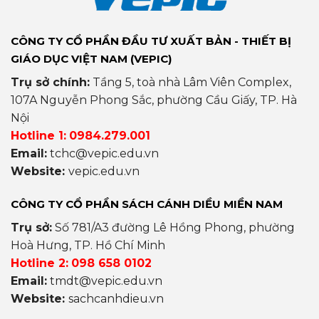
CÔNG TY CỔ PHẦN ĐẦU TƯ XUẤT BẢN - THIẾT BỊ
GIÁO DỤC VIỆT NAM (VEPIC)
Trụ sở chính:
Tầng 5, toà nhà Lâm Viên Complex,
107A Nguyễn Phong Sắc, phường Cầu Giấy, TP. Hà
Nội
Hotline 1:
0984.279.001
Email:
tchc@vepic.edu.vn
Website:
vepic.edu.vn
CÔNG TY CỔ PHẦN SÁCH CÁNH DIỀU MIỀN NAM
Trụ sở:
Số 781/A3 đường Lê Hồng Phong, phường
Hoà Hưng, TP. Hồ Chí Minh
Hotline 2:
098 658 0102
Email:
tmdt@vepic.edu.vn
Website:
sachcanhdieu.vn