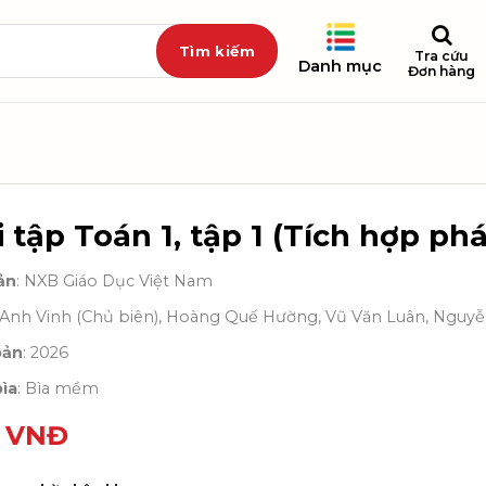
Tra cứu
Danh mục
Đơn hàng
 tập Toán 1, tập 1 (Tích hợp phá
ản
: NXB Giáo Dục Việt Nam
ê Anh Vinh (Chủ biên), Hoàng Quế Hường, Vũ Văn Luân, Nguy
bản
: 2026
ìa
: Bìa mềm
0
VNĐ