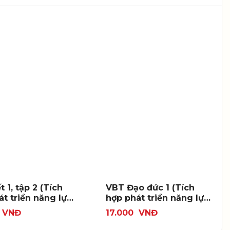
t 1, tập 2 (Tích
VBT Đạo đức 1 (Tích
át triển năng lực
hợp phát triển năng lực
số)
VNĐ
17.000
VNĐ