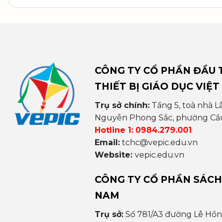
CÔNG TY CỔ PHẦN ĐẦU T
THIẾT BỊ GIÁO DỤC VIỆT
Trụ sở chính:
Tầng 5, toà nhà L
Nguyễn Phong Sắc, phường Cầu 
Hotline 1:
0984.279.001
Email:
tchc@vepic.edu.vn
Website:
vepic.edu.vn
CÔNG TY CỔ PHẦN SÁCH
NAM
Trụ sở:
Số 781/A3 đường Lê Hồ