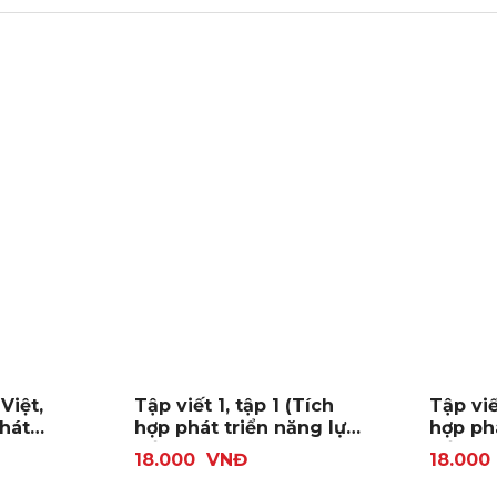
Việt,
Tập viết 1, tập 1 (Tích
Tập viế
hợp phát triển năng lực
hợp ph
)
số)
số)
18.000
VNĐ
18.000