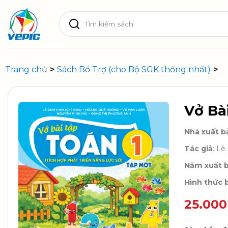
Skip
Tìm
to
kiếm:
content
Trang chủ
>
Sách Bổ Trợ (cho Bộ SGK thống nhất)
>
Vở Bài
Nhà xuất b
Tác giả
: L
Năm xuất 
Hình thức b
25.00