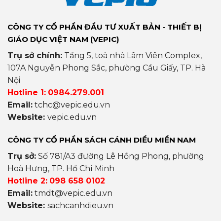
CÔNG TY CỔ PHẦN ĐẦU TƯ XUẤT BẢN - THIẾT BỊ
GIÁO DỤC VIỆT NAM (VEPIC)
Trụ sở chính:
Tầng 5, toà nhà Lâm Viên Complex,
107A Nguyễn Phong Sắc, phường Cầu Giấy, TP. Hà
Nội
Hotline 1:
0984.279.001
Email:
tchc@vepic.edu.vn
Website:
vepic.edu.vn
CÔNG TY CỔ PHẦN SÁCH CÁNH DIỀU MIỀN NAM
Trụ sở:
Số 781/A3 đường Lê Hồng Phong, phường
Hoà Hưng, TP. Hồ Chí Minh
Hotline 2:
098 658 0102
Email:
tmdt@vepic.edu.vn
Website:
sachcanhdieu.vn