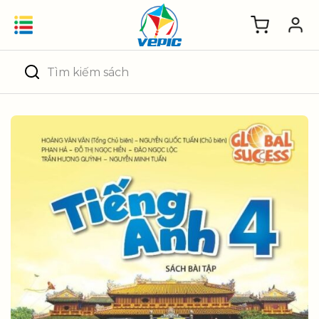
Skip
to
content
Tìm
kiếm: