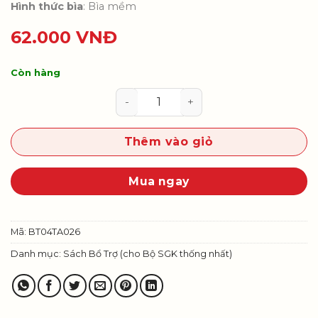
Hình thức bìa
: Bìa mềm
62.000
VNĐ
Còn hàng
Tiếng Anh 4 – Sách bài tập số lư
Thêm vào giỏ
Mua ngay
Mã:
BT04TA026
Danh mục:
Sách Bổ Trợ (cho Bộ SGK thống nhất)