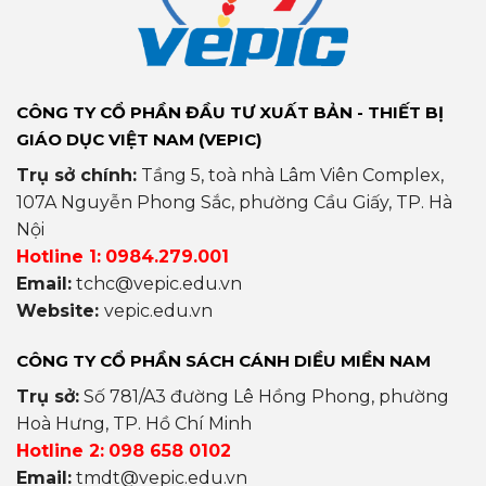
CÔNG TY CỔ PHẦN ĐẦU TƯ XUẤT BẢN - THIẾT BỊ
GIÁO DỤC VIỆT NAM (VEPIC)
Trụ sở chính:
Tầng 5, toà nhà Lâm Viên Complex,
107A Nguyễn Phong Sắc, phường Cầu Giấy, TP. Hà
Nội
Hotline 1:
0984.279.001
Email:
tchc@vepic.edu.vn
Website:
vepic.edu.vn
CÔNG TY CỔ PHẦN SÁCH CÁNH DIỀU MIỀN NAM
Trụ sở:
Số 781/A3 đường Lê Hồng Phong, phường
Hoà Hưng, TP. Hồ Chí Minh
Hotline 2:
098 658 0102
Email:
tmdt@vepic.edu.vn