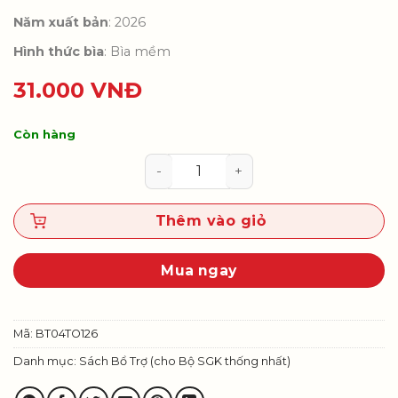
Năm xuất bản
: 2026
Hình thức bìa
: Bìa mềm
31.000
VNĐ
Còn hàng
Vở Bài tập Toán 4, tập 1 (Tích hợ
Thêm vào giỏ
Mua ngay
Mã:
BT04TO126
Danh mục:
Sách Bổ Trợ (cho Bộ SGK thống nhất)