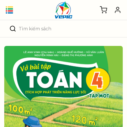
Skip
to
content
Tìm
kiếm: