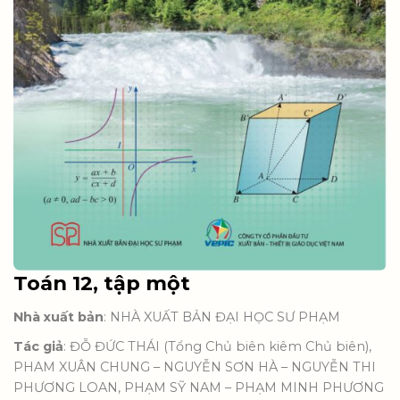
Toán 12, tập một
Nhà xuất bản
: NHÀ XUẤT BẢN ĐẠI HỌC SƯ PHẠM
Tác giả
: ĐỖ ĐỨC THÁI (Tổng Chủ biên kiêm Chủ biên),
PHAM XUÂN CHUNG – NGUYỄN SƠN HÀ – NGUYỄN THI
PHƯƠNG LOAN, PHẠM SỸ NAM – PHẠM MINH PHƯƠNG