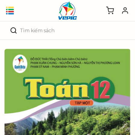
Skip
to
content
Tìm
kiếm: