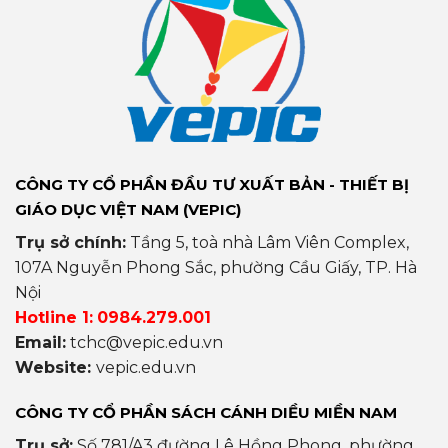
CÔNG TY CỔ PHẦN ĐẦU TƯ XUẤT BẢN - THIẾT BỊ
GIÁO DỤC VIỆT NAM (VEPIC)
Trụ sở chính:
Tầng 5, toà nhà Lâm Viên Complex,
107A Nguyễn Phong Sắc, phường Cầu Giấy, TP. Hà
Nội
Hotline 1:
0984.279.001
Email:
tchc@vepic.edu.vn
Website:
vepic.edu.vn
CÔNG TY CỔ PHẦN SÁCH CÁNH DIỀU MIỀN NAM
Trụ sở:
Số 781/A3 đường Lê Hồng Phong, phường