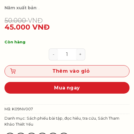
Năm xuất bản
: .
50.000
VNĐ
45.000
VNĐ
Còn hàng
Văn bản đọc hiểu Ngữ văn 9 số l
Thêm vào giỏ
Mua ngay
Mã:
K09NV007
Danh mục:
Sách phiếu bài tập, đọc hiểu, tra cứu
,
Sách Tham
Khảo Thiết Yếu