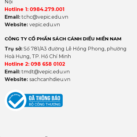
Nội
Hotline 1:
0984.279.001
Email:
tchc@vepic.edu.vn
Website:
vepic.edu.vn
CÔNG TY CỔ PHẦN SÁCH CÁNH DIỀU MIỀN NAM
Trụ sở:
Số 781/A3 đường Lê Hồng Phong, phường
Hoà Hưng, TP. Hồ Chí Minh
Hotline 2:
098 658 0102
Email:
tmdt@vepic.edu.vn
Website:
sachcanhdieu.vn