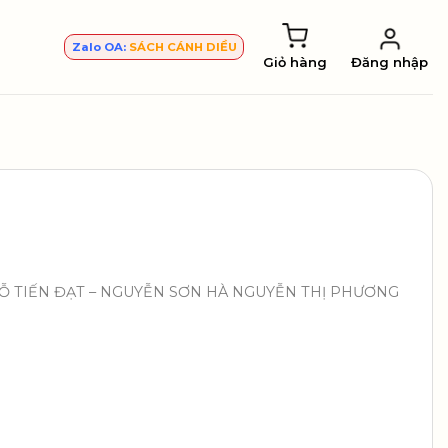
Zalo OA:
SÁCH CÁNH DIỀU
Giỏ hàng
Đăng nhập
– ĐỖ TIẾN ĐẠT – NGUYỄN SƠN HÀ NGUYỄN THỊ PHƯƠNG