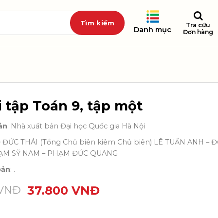
Tra cứu
Danh mục
Đơn hàng
i tập Toán 9, tập một
ản
: Nhà xuất bản Đại học Quốc gia Hà Nội
Ỗ ĐỨC THÁI (Tổng Chủ biên kiêm Chủ biên) LÊ TUẤN ANH 
ẠM SỸ NAM – PHẠM ĐỨC QUANG
bản
: .
VNĐ
37.800
VNĐ