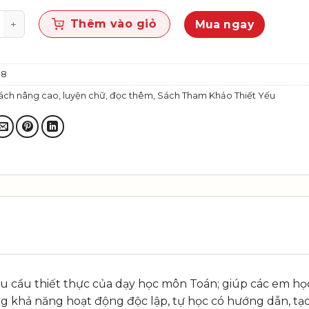
 Toán 9, tập một số lượng
Thêm vào giỏ
Mua ngay
08
ách nâng cao, luyện chữ, đọc thêm
,
Sách Tham Khảo Thiết Yếu
 cầu thiết thực của dạy học môn Toán; giúp các em học s
khả năng hoạt động độc lập, tự học có hướng dẫn, tạo 