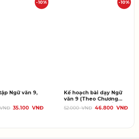
-10%
-10%
tập Ngữ văn 9,
Kế hoạch bài dạy Ngữ
văn 9 (Theo Chương
trình Giáo dục phổ
35.100
VNĐ
46.800
VNĐ
VNĐ
52.000
VNĐ
thông môn Ngữ văn
2018), tập hai