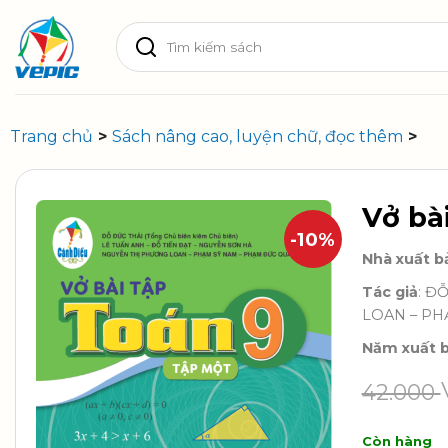
Skip
Tìm
to
kiếm:
content
Trang chủ
>
Sách nâng cao, luyện chữ, đọc thêm
>
Vở bà
-10%
Nhà xuất b
Tác giả
: Đ
LOAN – PH
Năm xuất 
42.000
Còn hàng