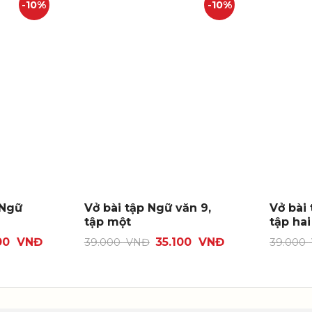
-10%
-10%
 Ngữ
Vở bài tập Ngữ văn 9,
Vở bài 
tập một
tập hai
00
VNĐ
35.100
VNĐ
39.000
VNĐ
39.000