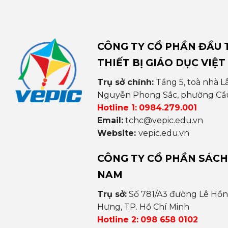
CÔNG TY CỔ PHẦN ĐẦU T
THIẾT BỊ GIÁO DỤC VIỆT
Trụ sở chính:
Tầng 5, toà nhà L
Nguyễn Phong Sắc, phường Cầu 
Hotline 1:
0984.279.001
Email:
tchc@vepic.edu.vn
Website:
vepic.edu.vn
CÔNG TY CỔ PHẦN SÁCH
NAM
Trụ sở:
Số 781/A3 đường Lê Hồ
Hưng, TP. Hồ Chí Minh
Hotline 2:
098 658 0102