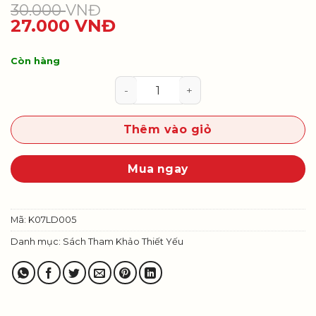
30.000
VNĐ
27.000
VNĐ
Còn hàng
Vở bài tập Lịch sử và Địa lí 7 số 
Thêm vào giỏ
Mua ngay
Mã:
K07LD005
Danh mục:
Sách Tham Khảo Thiết Yếu