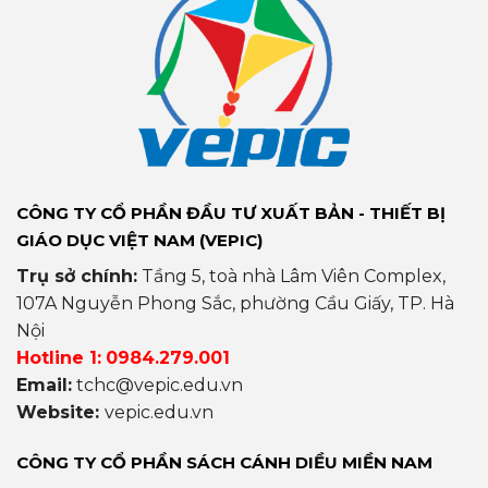
CÔNG TY CỔ PHẦN ĐẦU TƯ XUẤT BẢN - THIẾT BỊ
GIÁO DỤC VIỆT NAM (VEPIC)
Trụ sở chính:
Tầng 5, toà nhà Lâm Viên Complex,
107A Nguyễn Phong Sắc, phường Cầu Giấy, TP. Hà
Nội
Hotline 1:
0984.279.001
Email:
tchc@vepic.edu.vn
Website:
vepic.edu.vn
CÔNG TY CỔ PHẦN SÁCH CÁNH DIỀU MIỀN NAM