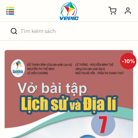
Skip
to
content
Tìm
kiếm:
-10%