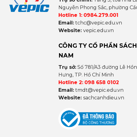
Nguyễn Phong Sắc, phường Cầu 
Hotline 1:
0984.279.001
Email:
tchc@vepic.edu.vn
Website:
vepic.edu.vn
CÔNG TY CỔ PHẦN SÁCH
NAM
Trụ sở:
Số 781/A3 đường Lê Hồ
Hưng, TP. Hồ Chí Minh
Hotline 2:
098 658 0102
Email:
tmdt@vepic.edu.vn
Website:
sachcanhdieu.vn