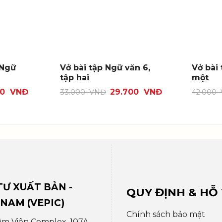
 Ngữ
Vở bài tập Ngữ văn 6,
Vở bài 
tập hai
một
00
VNĐ
29.700
VNĐ
33.000
VNĐ
42.000
Ư XUẤT BẢN -
QUY ĐỊNH & HỖ
 NAM (VEPIC)
Chính sách bảo mật
âm Viên Complex, 107A