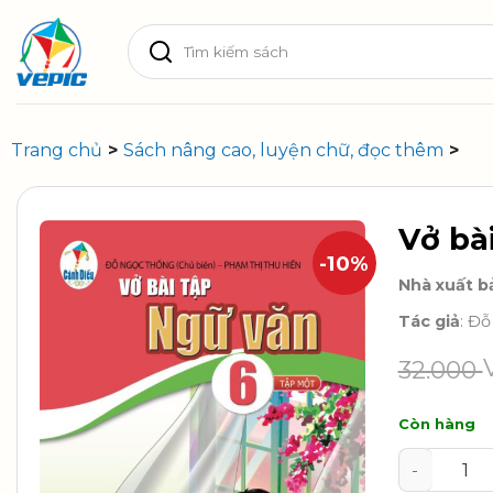
Skip
Tìm
to
kiếm:
content
Trang chủ
>
Sách nâng cao, luyện chữ, đọc thêm
>
Vở bà
-10%
Nhà xuất b
Tác giả
: Đ
32.000
Còn hàng
Vở bài tập