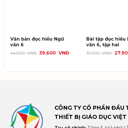
Văn bản đọc hiểu Ngữ
Bài tập đọc hiểu
văn 6
văn 6, tập hai
39.600
VNĐ
27.9
44.000
VNĐ
31.000
VNĐ
CÔNG TY CỔ PHẦN ĐẦU T
THIẾT BỊ GIÁO DỤC VIỆT
Trụ sở chính:
Tầng 5, toà nhà L