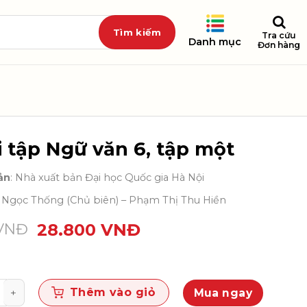
Tra cứu
Danh mục
Đơn hàng
i tập Ngữ văn 6, tập một
ản
: Nhà xuất bản Đại học Quốc gia Hà Nội
ỗ Ngọc Thống (Chủ biên) – Phạm Thị Thu Hiền
VNĐ
28.800
VNĐ
 Ngữ văn 6, tập một số lượng
Thêm vào giỏ
Mua ngay