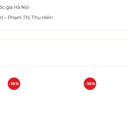
c gia Hà Nội
) – Phạm Thị Thu Hiền
-10%
-10%