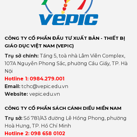
CÔNG TY CỔ PHẦN ĐẦU TƯ XUẤT BẢN - THIẾT BỊ
GIÁO DỤC VIỆT NAM (VEPIC)
Trụ sở chính:
Tầng 5, toà nhà Lâm Viên Complex,
107A Nguyễn Phong Sắc, phường Cầu Giấy, TP. Hà
Nội
Hotline 1:
0984.279.001
Email:
tchc@vepic.edu.vn
Website:
vepic.edu.vn
CÔNG TY CỔ PHẦN SÁCH CÁNH DIỀU MIỀN NAM
Trụ sở:
Số 781/A3 đường Lê Hồng Phong, phường
Hoà Hưng, TP. Hồ Chí Minh
Hotline 2:
098 658 0102