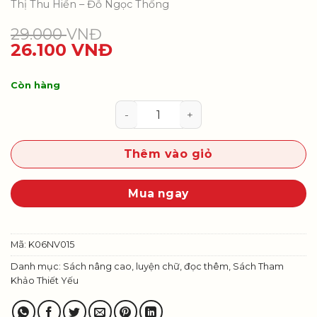
Thị Thu Hiền – Đỗ Ngọc Thống
29.000
VNĐ
26.100
VNĐ
Còn hàng
Vở bài tập luyện viết Ngữ văn 6, 
Thêm vào giỏ
Mua ngay
Mã:
K06NV015
Danh mục:
Sách nâng cao, luyện chữ, đọc thêm
,
Sách Tham
Khảo Thiết Yếu