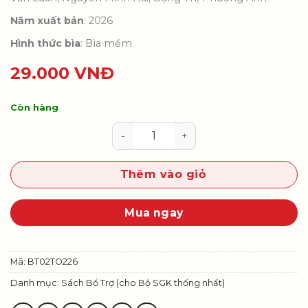
Năm xuất bản
: 2026
Hình thức bìa
: Bìa mềm
29.000
VNĐ
Còn hàng
Vở Bài tập Toán 2, tập 2 (Tích hợ
Thêm vào giỏ
Mua ngay
Mã:
BT02TO226
Danh mục:
Sách Bổ Trợ (cho Bộ SGK thống nhất)