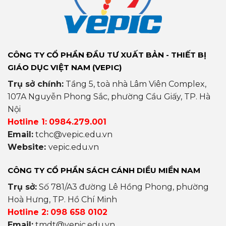
CÔNG TY CỔ PHẦN ĐẦU TƯ XUẤT BẢN - THIẾT BỊ
GIÁO DỤC VIỆT NAM (VEPIC)
Trụ sở chính:
Tầng 5, toà nhà Lâm Viên Complex,
107A Nguyễn Phong Sắc, phường Cầu Giấy, TP. Hà
Nội
Hotline 1:
0984.279.001
Email:
tchc@vepic.edu.vn
Website:
vepic.edu.vn
CÔNG TY CỔ PHẦN SÁCH CÁNH DIỀU MIỀN NAM
Trụ sở:
Số 781/A3 đường Lê Hồng Phong, phường
Hoà Hưng, TP. Hồ Chí Minh
Hotline 2:
098 658 0102
Email:
tmdt@vepic.edu.vn