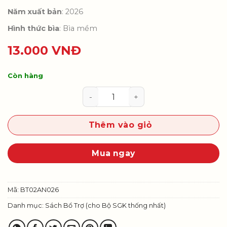
Năm xuất bản
: 2026
Hình thức bìa
: Bìa mềm
13.000
VNĐ
Còn hàng
VBT Âm nhạc 2 (Tích hợp phát tri
Thêm vào giỏ
Mua ngay
Mã:
BT02AN026
Danh mục:
Sách Bổ Trợ (cho Bộ SGK thống nhất)