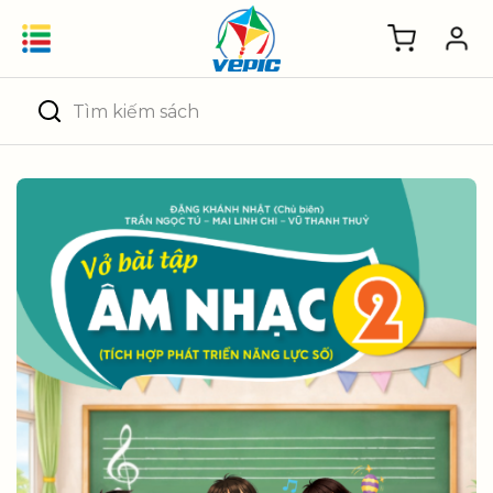
Skip
to
content
Tìm
kiếm: