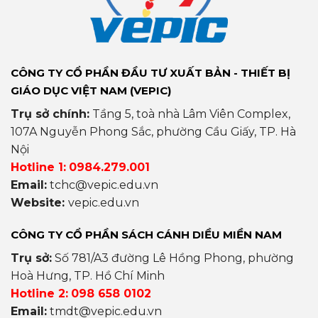
CÔNG TY CỔ PHẦN ĐẦU TƯ XUẤT BẢN - THIẾT BỊ
GIÁO DỤC VIỆT NAM (VEPIC)
Trụ sở chính:
Tầng 5, toà nhà Lâm Viên Complex,
107A Nguyễn Phong Sắc, phường Cầu Giấy, TP. Hà
Nội
Hotline 1:
0984.279.001
Email:
tchc@vepic.edu.vn
Website:
vepic.edu.vn
CÔNG TY CỔ PHẦN SÁCH CÁNH DIỀU MIỀN NAM
Trụ sở:
Số 781/A3 đường Lê Hồng Phong, phường
Hoà Hưng, TP. Hồ Chí Minh
Hotline 2:
098 658 0102
Email:
tmdt@vepic.edu.vn