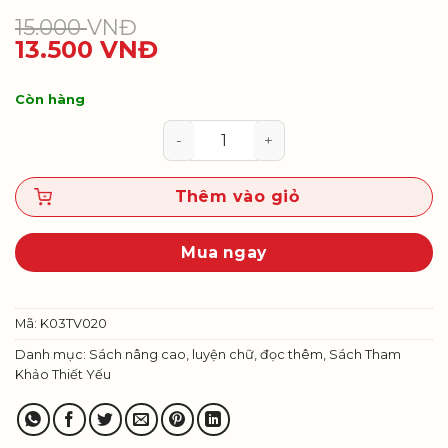
15.000
VNĐ
13.500
VNĐ
Còn hàng
Vở luyện tập chính tả 3, tập một 
Thêm vào giỏ
Mua ngay
Mã:
K03TV020
Danh mục:
Sách nâng cao, luyện chữ, đọc thêm
,
Sách Tham
Khảo Thiết Yếu