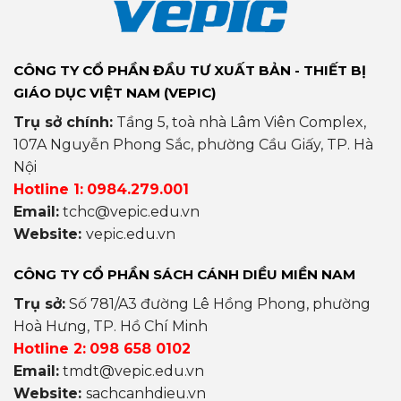
CÔNG TY CỔ PHẦN ĐẦU TƯ XUẤT BẢN - THIẾT BỊ
GIÁO DỤC VIỆT NAM (VEPIC)
Trụ sở chính:
Tầng 5, toà nhà Lâm Viên Complex,
107A Nguyễn Phong Sắc, phường Cầu Giấy, TP. Hà
Nội
Hotline 1:
0984.279.001
Email:
tchc@vepic.edu.vn
Website:
vepic.edu.vn
CÔNG TY CỔ PHẦN SÁCH CÁNH DIỀU MIỀN NAM
Trụ sở:
Số 781/A3 đường Lê Hồng Phong, phường
Hoà Hưng, TP. Hồ Chí Minh
Hotline 2:
098 658 0102
Email:
tmdt@vepic.edu.vn
Website:
sachcanhdieu.vn