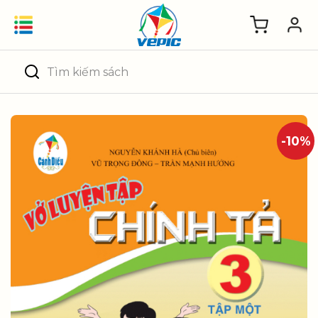
Skip
to
content
Tìm
kiếm:
-10%