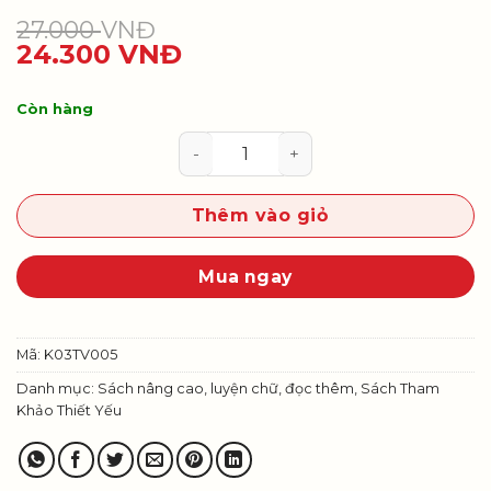
27.000
VNĐ
24.300
VNĐ
Còn hàng
Thực hành Tiếng Việt 3, tập hai 
Thêm vào giỏ
Mua ngay
Mã:
K03TV005
Danh mục:
Sách nâng cao, luyện chữ, đọc thêm
,
Sách Tham
Khảo Thiết Yếu