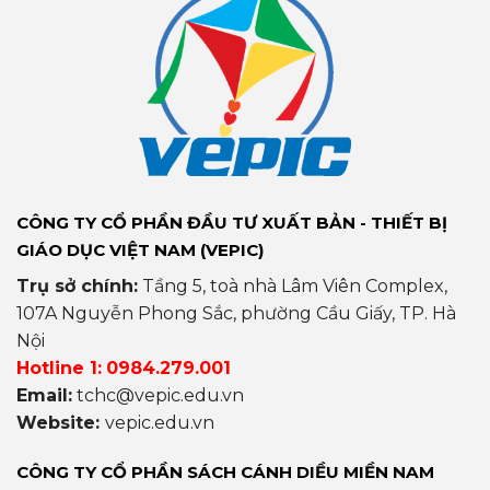
CÔNG TY CỔ PHẦN ĐẦU TƯ XUẤT BẢN - THIẾT BỊ
GIÁO DỤC VIỆT NAM (VEPIC)
Trụ sở chính:
Tầng 5, toà nhà Lâm Viên Complex,
107A Nguyễn Phong Sắc, phường Cầu Giấy, TP. Hà
Nội
Hotline 1:
0984.279.001
Email:
tchc@vepic.edu.vn
Website:
vepic.edu.vn
CÔNG TY CỔ PHẦN SÁCH CÁNH DIỀU MIỀN NAM