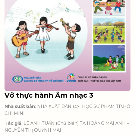
Vở thực hành Âm nhạc 3
Nhà xuất bản
: NHÀ XUẤT BẢN ĐẠI HỌC SƯ PHẠM TP.HỒ
CHÍ MINH
Tác giả
: LÊ ANH TUẤN (Chủ biên) TẠ HOÀNG MAI ANH –
NGUYỄN THỊ QUỲNH MAI