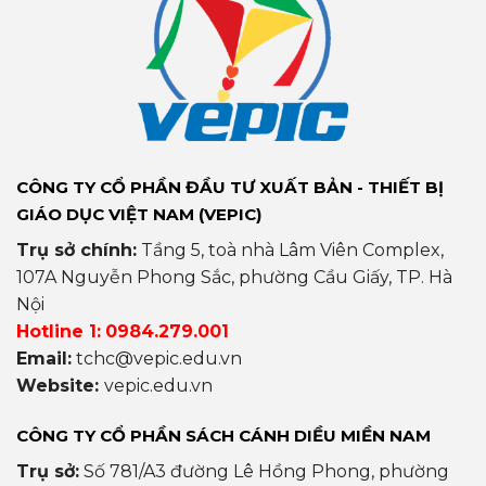
CÔNG TY CỔ PHẦN ĐẦU TƯ XUẤT BẢN - THIẾT BỊ
GIÁO DỤC VIỆT NAM (VEPIC)
Trụ sở chính:
Tầng 5, toà nhà Lâm Viên Complex,
107A Nguyễn Phong Sắc, phường Cầu Giấy, TP. Hà
Nội
Hotline 1:
0984.279.001
Email:
tchc@vepic.edu.vn
Website:
vepic.edu.vn
CÔNG TY CỔ PHẦN SÁCH CÁNH DIỀU MIỀN NAM
Trụ sở:
Số 781/A3 đường Lê Hồng Phong, phường