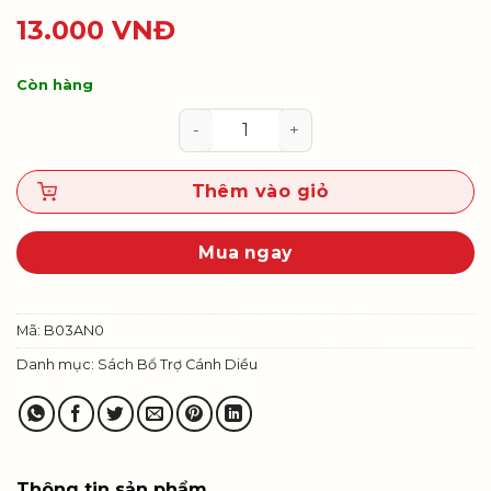
13.000
VNĐ
Còn hàng
Vở thực hành Âm nhạc 3 số lượn
Thêm vào giỏ
Mua ngay
Mã:
B03AN0
Danh mục:
Sách Bổ Trợ Cánh Diều
Thông tin sản phẩm