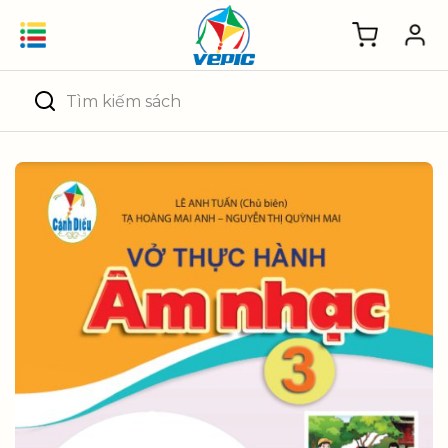
Skip
to
content
Tìm
kiếm: