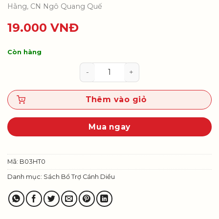
Hằng, CN Ngô Quang Quế
19.000
VNĐ
Còn hàng
Vở thực hành Hoạt động trải ngh
Thêm vào giỏ
Mua ngay
Mã:
B03HT0
Danh mục:
Sách Bổ Trợ Cánh Diều