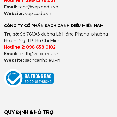
Hotline 1:
0984.279.001
Email:
tchc@vepic.edu.vn
Website:
vepic.edu.vn
CÔNG TY CỔ PHẦN SÁCH CÁNH DIỀU MIỀN NAM
Trụ sở:
Số 781/A3 đường Lê Hồng Phong, phường
Hoà Hưng, TP. Hồ Chí Minh
Hotline 2:
098 658 0102
Email:
tmdt@vepic.edu.vn
Website:
sachcanhdieu.vn
QUY ĐỊNH & HỖ TRỢ