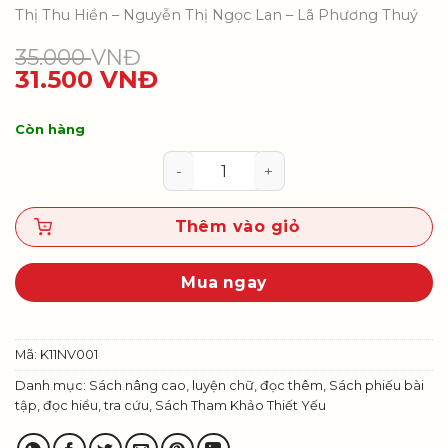
Thị Thu Hiền – Nguyễn Thị Ngọc Lan – Lã Phương Thuý
35.000
VNĐ
31.500
VNĐ
Còn hàng
Bài tập đọc hiểu Ngữ văn 11, tập 
Thêm vào giỏ
Mua ngay
Mã:
K11NV001
Danh mục:
Sách nâng cao, luyện chữ, đọc thêm
,
Sách phiếu bài
tập, đọc hiểu, tra cứu
,
Sách Tham Khảo Thiết Yếu