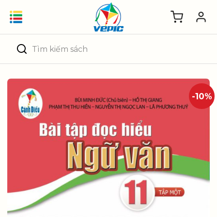
Skip
to
content
Tìm
kiếm:
-10%