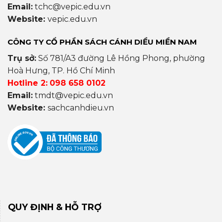
Email:
tchc@vepic.edu.vn
Website:
vepic.edu.vn
CÔNG TY CỔ PHẦN SÁCH CÁNH DIỀU MIỀN NAM
Trụ sở:
Số 781/A3 đường Lê Hồng Phong, phường
Hoà Hưng, TP. Hồ Chí Minh
Hotline 2:
098 658 0102
Email:
tmdt@vepic.edu.vn
Website:
sachcanhdieu.vn
QUY ĐỊNH & HỖ TRỢ