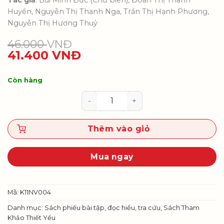
Tác giả
: Bùi Minh Đức (Chủ biên), Đoàn Thị Thanh
Huyền, Nguyễn Thị Thanh Nga, Trần Thị Hạnh Phương,
Nguyễn Thị Hương Thuỷ
46.000
VNĐ
41.400
VNĐ
Còn hàng
Kế hoạch bài dạy Ngữ văn 11 (Th
Thêm vào giỏ
Mua ngay
Mã:
K11NV004
Danh mục:
Sách phiếu bài tập, đọc hiểu, tra cứu
,
Sách Tham
Khảo Thiết Yếu