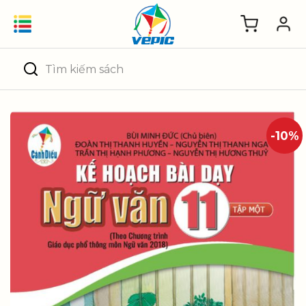
Skip
to
content
Tìm
kiếm:
-10%