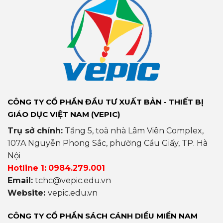
CÔNG TY CỔ PHẦN ĐẦU TƯ XUẤT BẢN - THIẾT BỊ
GIÁO DỤC VIỆT NAM (VEPIC)
Trụ sở chính:
Tầng 5, toà nhà Lâm Viên Complex,
107A Nguyễn Phong Sắc, phường Cầu Giấy, TP. Hà
Nội
Hotline 1:
0984.279.001
Email:
tchc@vepic.edu.vn
Website:
vepic.edu.vn
CÔNG TY CỔ PHẦN SÁCH CÁNH DIỀU MIỀN NAM