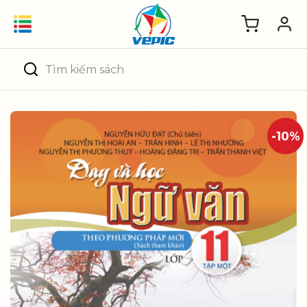
Skip
to
content
Tìm
kiếm:
-10%