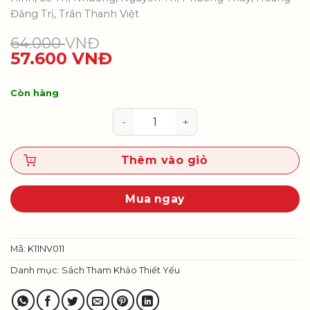
Đăng Trị, Trần Thanh Việt
64.000
VNĐ
57.600
VNĐ
Còn hàng
Dạy và học Ngữ văn theo phương 
Thêm vào giỏ
Mua ngay
Mã:
K11NV011
Danh mục:
Sách Tham Khảo Thiết Yếu