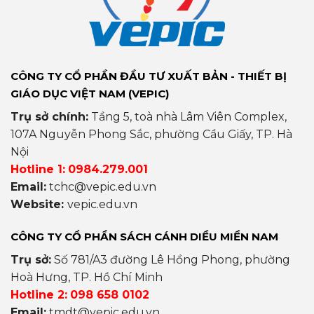
CÔNG TY CỔ PHẦN ĐẦU TƯ XUẤT BẢN - THIẾT BỊ
GIÁO DỤC VIỆT NAM (VEPIC)
Trụ sở chính:
Tầng 5, toà nhà Lâm Viên Complex,
107A Nguyễn Phong Sắc, phường Cầu Giấy, TP. Hà
Nội
Hotline 1:
0984.279.001
Email:
tchc@vepic.edu.vn
Website:
vepic.edu.vn
CÔNG TY CỔ PHẦN SÁCH CÁNH DIỀU MIỀN NAM
Trụ sở:
Số 781/A3 đường Lê Hồng Phong, phường
Hoà Hưng, TP. Hồ Chí Minh
Hotline 2:
098 658 0102
Email:
tmdt@vepic.edu.vn