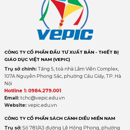
CÔNG TY CỔ PHẦN ĐẦU TƯ XUẤT BẢN - THIẾT BỊ
GIÁO DỤC VIỆT NAM (VEPIC)
Trụ sở chính:
Tầng 5, toà nhà Lâm Viên Complex,
107A Nguyễn Phong Sắc, phường Cầu Giấy, TP. Hà
Nội
Hotline 1:
0984.279.001
Email:
tchc@vepic.edu.vn
Website:
vepic.edu.vn
CÔNG TY CỔ PHẦN SÁCH CÁNH DIỀU MIỀN NAM
Trụ sở:
Số 781/A3 đường Lê Hồng Phong, phường