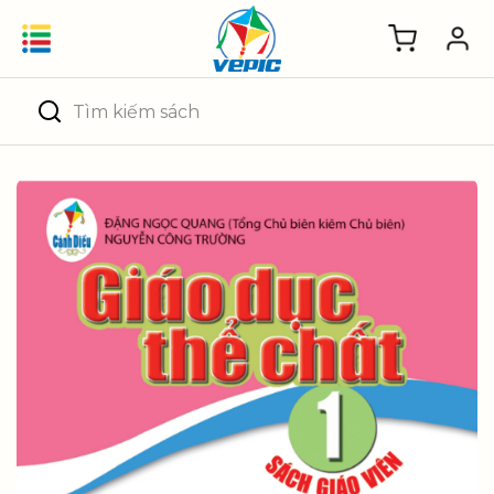
Skip
to
content
Tìm
kiếm: