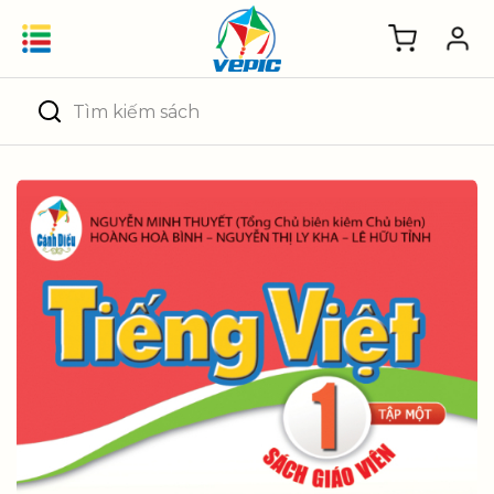
Skip
to
content
Tìm
kiếm: