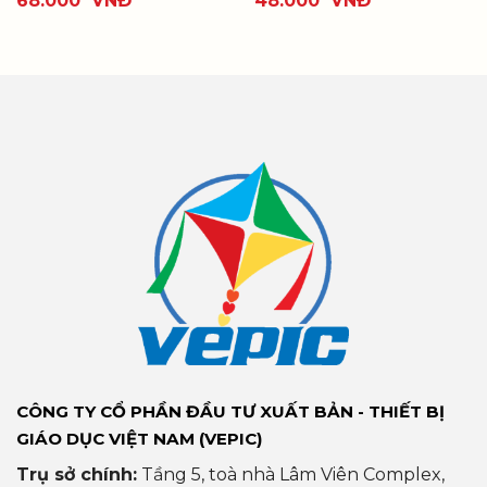
68.000
VNĐ
48.000
VNĐ
CÔNG TY CỔ PHẦN ĐẦU TƯ XUẤT BẢN - THIẾT BỊ
GIÁO DỤC VIỆT NAM (VEPIC)
Trụ sở chính:
Tầng 5, toà nhà Lâm Viên Complex,