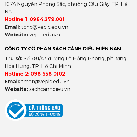
107A Nguyễn Phong Sắc, phường Cầu Giấy, TP. Hà
Nội
Hotline 1:
0984.279.001
Email:
tchc@vepic.edu.vn
Website:
vepic.edu.vn
CÔNG TY CỔ PHẦN SÁCH CÁNH DIỀU MIỀN NAM
Trụ sở:
Số 781/A3 đường Lê Hồng Phong, phường
Hoà Hưng, TP. Hồ Chí Minh
Hotline 2:
098 658 0102
Email:
tmdt@vepic.edu.vn
Website:
sachcanhdieu.vn