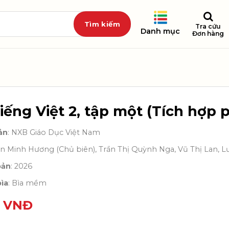
Tra cứu
Danh mục
Đơn hàng
ếng Việt 2, tập một (Tích hợp p
ản
: NXB Giáo Dục Việt Nam
ần Minh Hương (Chủ biên), Trần Thị Quỳnh Nga, Vũ Thị Lan, L
bản
: 2026
ìa
: Bìa mềm
0
VNĐ