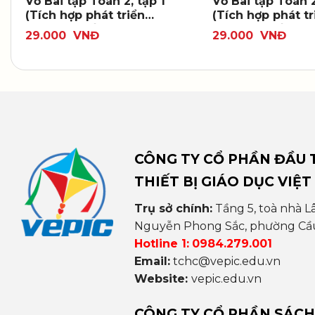
Vở Bài tập Toán 2, tập 1
Vở Bài tập Toán 2
(Tích hợp phát triển
(Tích hợp phát tr
năng lực số)
năng lực số)
29.000
VNĐ
29.000
VNĐ
CÔNG TY CỔ PHẦN ĐẦU T
THIẾT BỊ GIÁO DỤC VIỆT
Trụ sở chính:
Tầng 5, toà nhà L
Nguyễn Phong Sắc, phường Cầu 
Hotline 1:
0984.279.001
Email:
tchc@vepic.edu.vn
Website:
vepic.edu.vn
CÔNG TY CỔ PHẦN SÁCH