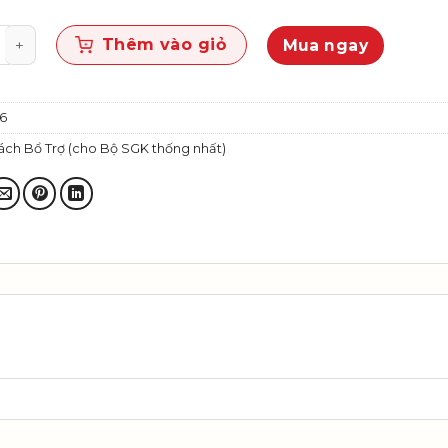
Việt 2, tập một (Tích hợp phát triển năng lực số) số
Thêm vào giỏ
Mua ngay
6
ách Bổ Trợ (cho Bộ SGK thống nhất)