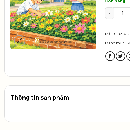
Còn hàng
VBT Tiếng 
Mã:
BT02TV12
Danh mục:
S
Thông tin sản phẩm