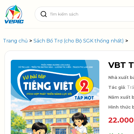
Skip
Tìm
to
kiếm:
content
Trang chủ
>
Sách Bổ Trợ (cho Bộ SGK thống nhất)
>
VBT Ti
Nhà xuất b
Tác giả
: Tr
Năm xuất 
Hình thức b
22.00