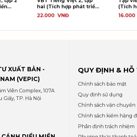
, tập 2
VBT Tiếng Việt 2, tập
Tập viế
iển
hai (Tích hợp phát triển
(Tích h
năng lực số)
năng l
22.000
VNĐ
16.000
Ư XUẤT BẢN -
QUY ĐỊNH & HỖ
 NAM (VEPIC)
Chính sách bảo mật
âm Viên Complex, 107A
Quy định sử dụng
Giấy, TP. Hà Nội
Chính sách vận chuyển
Chính sách kiểm hàng đổ
Phân định trách nhiệm
 CÁNH DIỀU MIỀN
Phương thức thanh toá