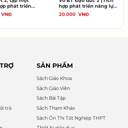
t 2, tập một
Vở BT Đạo đức 2 (Tích
ợp phát triển
hợp phát triển năng lực
ực số)
số)
VNĐ
20.000
VNĐ
 TRỢ
SẢN PHẨM
Sách Giáo Khoa
Sách Giáo Viên
Sách Bài Tập
i trả
Sách Tham Khảo
Sách Ôn Thi Tốt Nghiệp THPT
n
Thiết bị giáo dục