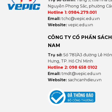
Nguyễn Phong Sắc, phường Cầu 
Hotline 1:
0984.279.001
Email:
tchc@vepic.edu.vn
Website:
vepic.edu.vn
CÔNG TY CỔ PHẦN SÁCH
NAM
Trụ sở:
Số 781/A3 đường Lê Hồ
Hưng, TP. Hồ Chí Minh
Hotline 2:
098 658 0102
Email:
tmdt@vepic.edu.vn
Website:
sachcanhdieu.vn