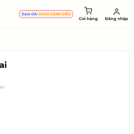
Zalo OA:
SÁCH CÁNH DIỀU
Giỏ hàng
Đăng nhập
ai
ên