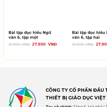
Bài tập đọc hiểu Ngữ
Bài tập đọc hiểu
văn 6, tập một
văn 6, tập hai
27.900
VNĐ
27.9
31.000
VNĐ
31.000
VNĐ
CÔNG TY CỔ PHẦN ĐẦU T
THIẾT BỊ GIÁO DỤC VIỆT
Trụ sở chính:
Tầng 5, toà nhà L