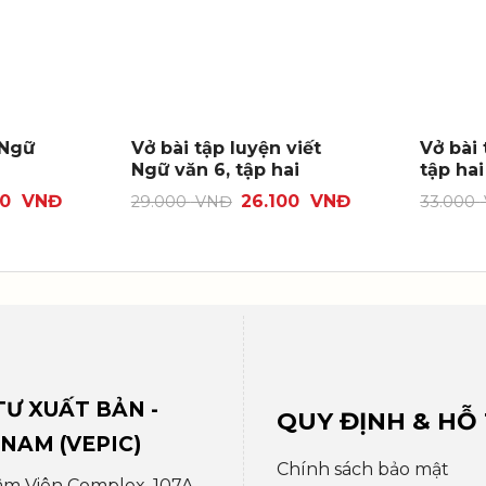
 Ngữ
Vở bài tập luyện viết
Vở bài 
Ngữ văn 6, tập hai
tập hai
00
VNĐ
26.100
VNĐ
29.000
VNĐ
33.000
Ư XUẤT BẢN -
QUY ĐỊNH & HỖ
 NAM (VEPIC)
Chính sách bảo mật
âm Viên Complex, 107A