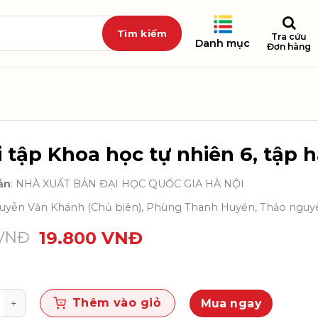
Tra cứu
Danh mục
Đơn hàng
 tập Khoa học tự nhiên 6, tập h
ản
: NHÀ XUẤT BẢN ĐẠI HỌC QUỐC GIA HÀ NỘI
guyễn Văn Khánh (Chủ biên), Phùng Thanh Huyền, Thảo nguy
VNĐ
19.800
VNĐ
 Khoa học tự nhiên 6, tập hai số lượng
Thêm vào giỏ
Mua ngay