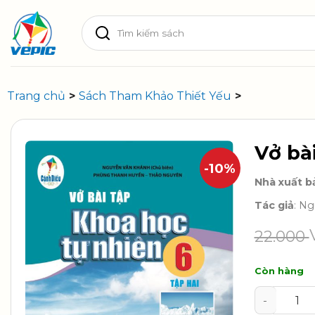
Skip
Tìm
to
kiếm:
content
Trang chủ
>
Sách Tham Khảo Thiết Yếu
>
Vở bài
-10%
Nhà xuất b
Tác giả
: N
22.000
Còn hàng
Vở bài tập