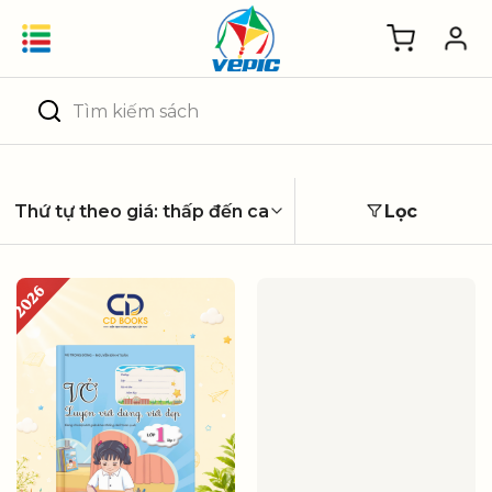
Skip
to
content
Tìm
kiếm:
Lọc