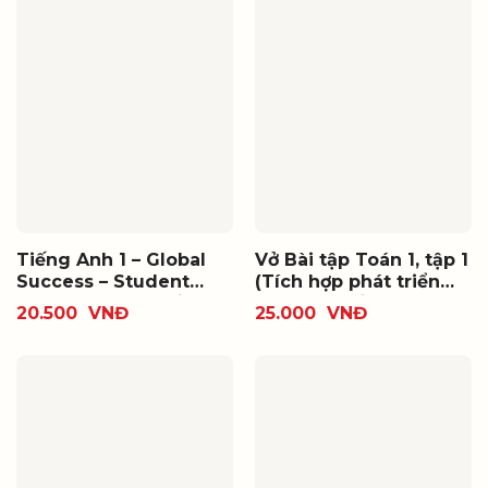
Tiếng Anh 1 – Global
Vở Bài tập Toán 1, tập 1
Success – Student
(Tích hợp phát triển
book (Bộ SGK thống
năng lực số)
20.500
VNĐ
25.000
VNĐ
nhất)