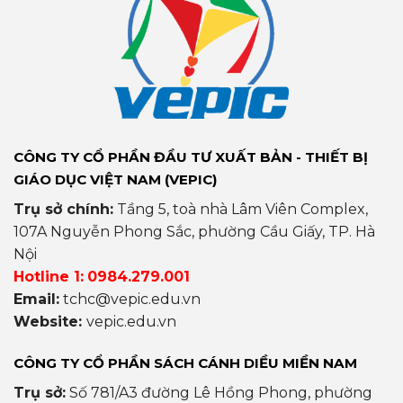
CÔNG TY CỔ PHẦN ĐẦU TƯ XUẤT BẢN - THIẾT BỊ
GIÁO DỤC VIỆT NAM (VEPIC)
Trụ sở chính:
Tầng 5, toà nhà Lâm Viên Complex,
107A Nguyễn Phong Sắc, phường Cầu Giấy, TP. Hà
Nội
Hotline 1:
0984.279.001
Email:
tchc@vepic.edu.vn
Website:
vepic.edu.vn
CÔNG TY CỔ PHẦN SÁCH CÁNH DIỀU MIỀN NAM
Trụ sở:
Số 781/A3 đường Lê Hồng Phong, phường