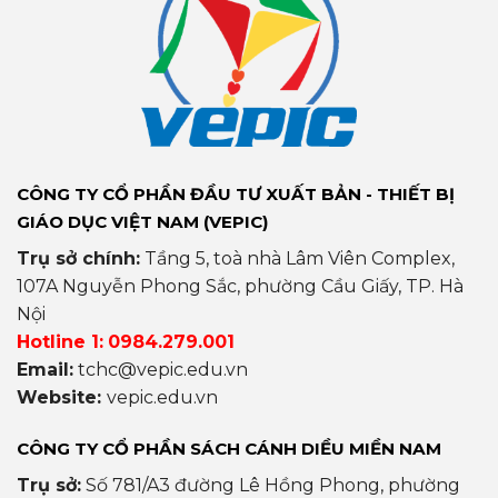
CÔNG TY CỔ PHẦN ĐẦU TƯ XUẤT BẢN - THIẾT BỊ
GIÁO DỤC VIỆT NAM (VEPIC)
Trụ sở chính:
Tầng 5, toà nhà Lâm Viên Complex,
107A Nguyễn Phong Sắc, phường Cầu Giấy, TP. Hà
Nội
Hotline 1:
0984.279.001
Email:
tchc@vepic.edu.vn
Website:
vepic.edu.vn
CÔNG TY CỔ PHẦN SÁCH CÁNH DIỀU MIỀN NAM
Trụ sở:
Số 781/A3 đường Lê Hồng Phong, phường