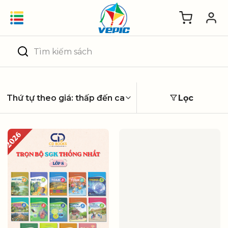
Skip
to
content
Tìm
kiếm:
Lọc