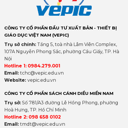
CÔNG TY CỔ PHẦN ĐẦU TƯ XUẤT BẢN - THIẾT BỊ
GIÁO DỤC VIỆT NAM (VEPIC)
Trụ sở chính:
Tầng 5, toà nhà Lâm Viên Complex,
107A Nguyễn Phong Sắc, phường Cầu Giấy, TP. Hà
Nội
Hotline 1:
0984.279.001
Email:
tchc@vepic.edu.vn
Website:
vepic.edu.vn
CÔNG TY CỔ PHẦN SÁCH CÁNH DIỀU MIỀN NAM
Trụ sở:
Số 781/A3 đường Lê Hồng Phong, phường
Hoà Hưng, TP. Hồ Chí Minh
Hotline 2:
098 658 0102
Email:
tmdt@vepic.edu.vn