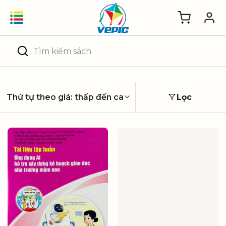
Skip
to
content
Tìm
kiếm:
Lọc